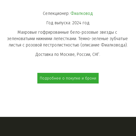
СЕРЬГИ ИЗ
Селекционер: 
Фиалковод
СТЕКЛА
Год выпуска: 2024 год
Махровые гофрированные бело-розовые звезды с 
зеленоватыми нижними лепестками. Темно-зеленые зубчатые 
листья с розовой пестролистностью (описание Фиалковода).
Доставка по Москве, России, СНГ.
Подробнее о покупке и брони
КЕРАМИЧЕСКИЕ
СЕРЬГИ