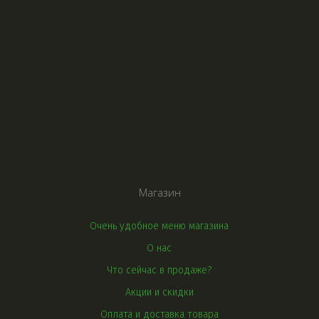
Серьги с жемчугом
Серьги с камнем
Серьги без камня
Серьги со 
стеклянным верхом
Серьги с эпоксидной смолой
Серьги с керамикой
Магазин
Очень удобное меню магазина
О нас
Что сейчас в продаже?
Акции и скидки
Оплата и доставка товара