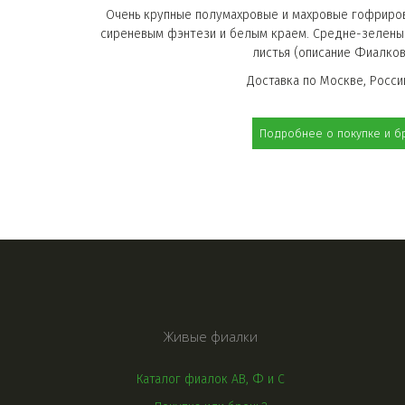
Очень крупные полумахровые и махровые гофриров
сиреневым фэнтези и белым краем. Средне-зеленые,
листья (описание Фиалков
Доставка по Москве, России
Подробнее о покупке и б
Живые фиалки
Каталог фиалок АВ, Ф и С