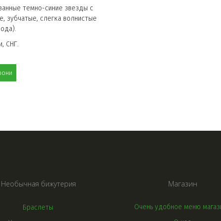
анные темно-синие звезды с 
 зубчатые, слегка волнистые 
ода).
, СНГ.
рони
СЕРЬГИ С КАМНЯМИ И БЕЗ
Магазин
Необычная бижутерия
Очень удобное меню магаз
Браслеты