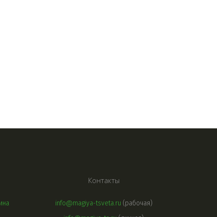
Контакты
ина
info@magiya-tsveta.ru
(рабочая)