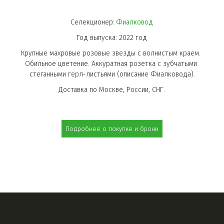
СЕРЬГИ ИЗ
Селекционер: 
Фиалковод
СТЕКЛА
Год выпуска: 2022 год
Крупные махровые розовые звезды с волнистым краем. 
Обильное цветение. Аккуратная розетка с зубчатыми 
стеганными герл-листьями (описание Фиалковода).
Доставка по Москве, России, СНГ.
Подробнее о покупке и брони
КЕРАМИЧЕСКИЕ
СЕРЬГИ