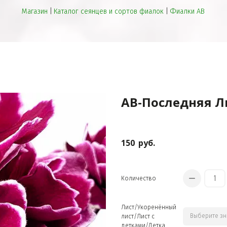
Магазин
 | 
Каталог сеянцев и сортов фиалок
 | 
Фиалки АВ
АВ-Последняя 
150
руб.
Количество
Лист/Укоренённый
лист/Лист с
детками/Детка