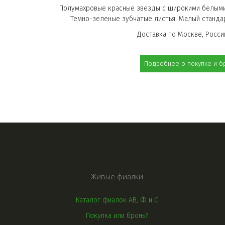
Полумахровые красные звезды с широкими белыми 
Темно-зеленые зубчатые листья. Малый станда
Доставка по Москве, России
Подробнее о покупке и б
Живые фиалки
Каталог фиалок АВ, Ф и С
Покупка или бронь?