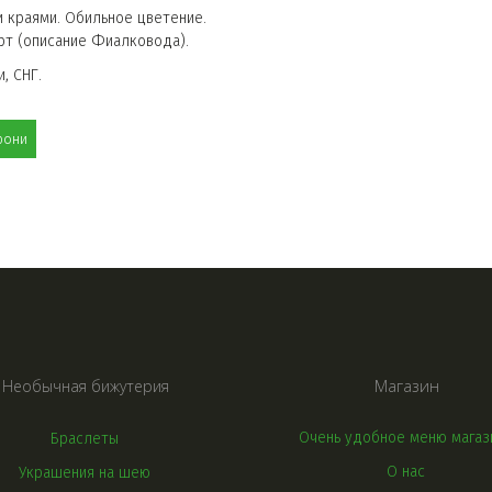
краями. Обильное цветение. 
рт (описание Фиалковода).
, СНГ.
рони
Магазин
Необычная бижутерия
Очень удобное меню магаз
Браслеты
О нас
Украшения на шею