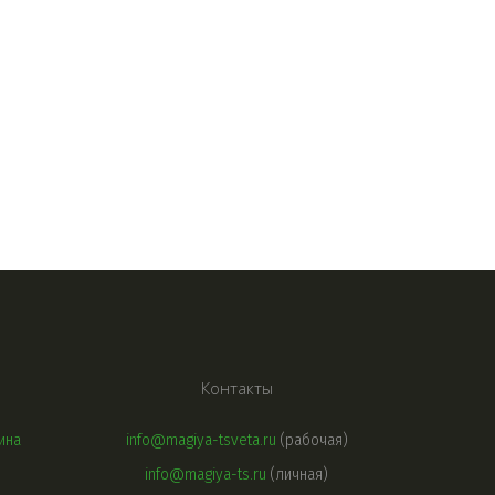
Контакты
ина
info@magiya-tsveta.ru
(рабочая)
info@magiya-ts.ru
(личная)