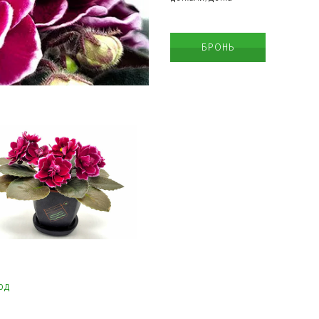
БРОНЬ
од
д