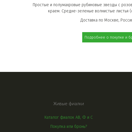
Простые и полумахровые рубиновые звезды с розо
краем. Средне-зеленые волнистые листья (
Доставка по Москве, России
Подробнее о покупке и б
Живые фиалки
Каталог фиалок АВ, Ф и С
Покупка или бронь?