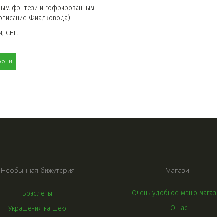
вым фэнтези и гофрированным 
описание Фиалковода).
, СНГ.
рони
СЕРЬГИ С КАМНЯМИ И БЕЗ
Магазин
Необычная бижутерия
Очень удобное меню магаз
Браслеты
О нас
Украшения на шею