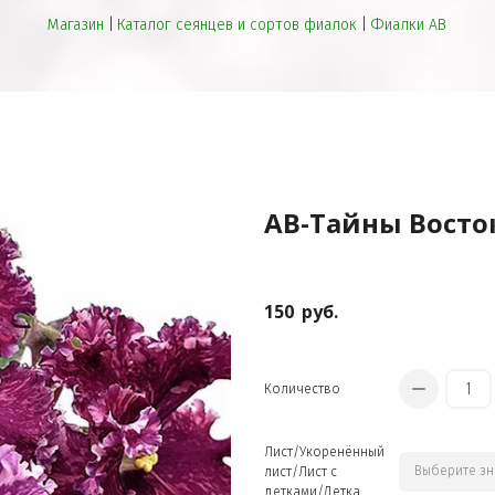
Магазин
 | 
Каталог сеянцев и сортов фиалок
 | 
Фиалки АВ
ПРЕВОСХОДНЫЕ СЕЯНЦЫ
АВ-Тайны Восто
150
руб.
Количество
НЕОБЫЧНАЯ БИЖУТЕРИЯ
Лист/Укоренённый
лист/Лист с
детками/Детка