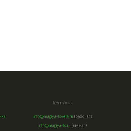
Контакты
ина
info@magiya-tsveta.ru
(рабочая)
info@magiya-ts.ru
(личная)